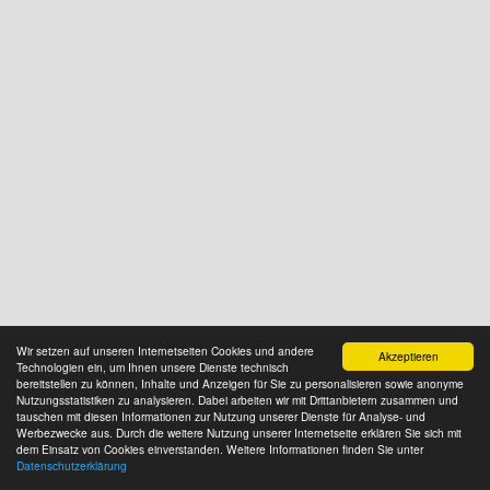
Wir setzen auf unseren Internetseiten Cookies und andere
Akzeptieren
Technologien ein, um Ihnen unsere Dienste technisch
bereitstellen zu können, Inhalte und Anzeigen für Sie zu personalisieren sowie anonyme
Nutzungsstatistiken zu analysieren. Dabei arbeiten wir mit Drittanbietern zusammen und
tauschen mit diesen Informationen zur Nutzung unserer Dienste für Analyse- und
Werbezwecke aus. Durch die weitere Nutzung unserer Internetseite erklären Sie sich mit
dem Einsatz von Cookies einverstanden. Weitere Informationen finden Sie unter
Datenschutzerklärung