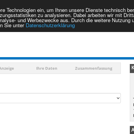
re Technologien ein, um Ihnen unsere Dienste technisch bere
ungsstatistiken zu analysieren. Dabei arbeiten wir mit Dri
Analyse- und Werbezwecke aus. Durch die weitere Nutzung un
en Sie unter
Datenschutzerklärung
Zum Trauerportal
Ei
K
Anzeige
Ihre Daten
Zusammenfassung
A